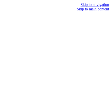
תַפרִיט
Skip to navigation
Skip to main content
חד פעמי
אפייה
כוסות
כוסות ליין
כוסות לשתייה חמה
כוסות לשתייה קרה
כוסות מהודרות
כלים חד פעמי
קינוחיות
סכו"ם
צלחות
כלי הגשה
כלי איחסון
גביעי איחסון
קופסאות איחסון
כפפות
ניילון
אשפתון
שקיות גופיה
מפות ניילון לשולחן
ניילון נצמד
תבניות אלומיניום
נייר כסף